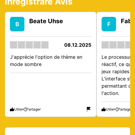
Înregistrare Avis
Beate Uhse
Fabr
B
F
08.12.2025
J'apprécie l'option de thème en
Le processus d
mode sombre
réactif, ce qui
jeux rapides 
L'interface s'e
permettant de
l'action.
Utile
Partager
Utile
Partager