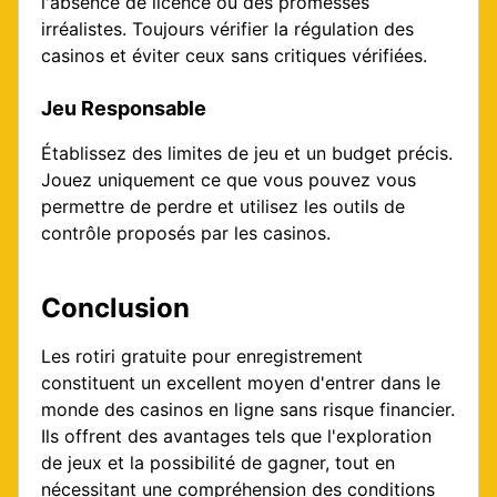
l'absence de licence ou des promesses
irréalistes. Toujours vérifier la régulation des
casinos et éviter ceux sans critiques vérifiées.
Jeu Responsable
Établissez des limites de jeu et un budget précis.
Jouez uniquement ce que vous pouvez vous
permettre de perdre et utilisez les outils de
contrôle proposés par les casinos.
Conclusion
Les rotiri gratuite pour enregistrement
constituent un excellent moyen d'entrer dans le
monde des casinos en ligne sans risque financier.
Ils offrent des avantages tels que l'exploration
de jeux et la possibilité de gagner, tout en
nécessitant une compréhension des conditions