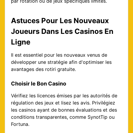
par rotation ou de jeux spécifiques limités.
Astuces Pour Les Nouveaux
Joueurs Dans Les Casinos En
Ligne
Il est essentiel pour les nouveaux venus de
développer une stratégie afin d'optimiser les
avantages des rotiri gratuite.
Choisir le Bon Casino
Vérifiez les licences émises par les autorités de
régulation des jeux et lisez les avis. Privilégiez
les casinos ayant de bonnes évaluations et des
conditions transparentes, comme SynotTip ou
Fortuna.