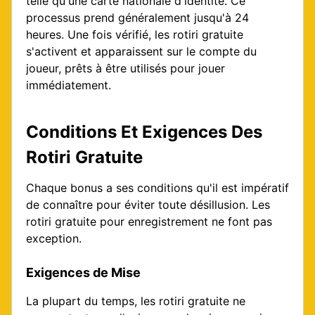
telle qu'une carte nationale d'identité. Ce
processus prend généralement jusqu'à 24
heures. Une fois vérifié, les rotiri gratuite
s'activent et apparaissent sur le compte du
joueur, prêts à être utilisés pour jouer
immédiatement.
Conditions Et Exigences Des
Rotiri Gratuite
Chaque bonus a ses conditions qu'il est impératif
de connaître pour éviter toute désillusion. Les
rotiri gratuite pour enregistrement ne font pas
exception.
Exigences de Mise
La plupart du temps, les rotiri gratuite ne