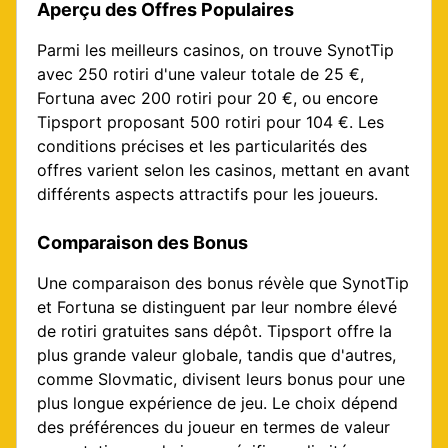
Aperçu des Offres Populaires
Parmi les meilleurs casinos, on trouve SynotTip
avec 250 rotiri d'une valeur totale de 25 €,
Fortuna avec 200 rotiri pour 20 €, ou encore
Tipsport proposant 500 rotiri pour 104 €. Les
conditions précises et les particularités des
offres varient selon les casinos, mettant en avant
différents aspects attractifs pour les joueurs.
Comparaison des Bonus
Une comparaison des bonus révèle que SynotTip
et Fortuna se distinguent par leur nombre élevé
de rotiri gratuites sans dépôt. Tipsport offre la
plus grande valeur globale, tandis que d'autres,
comme Slovmatic, divisent leurs bonus pour une
plus longue expérience de jeu. Le choix dépend
des préférences du joueur en termes de valeur